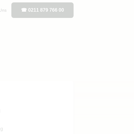
☎ 0211 879 766 00
Uns
l
ng